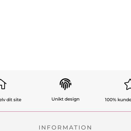
√
√
√
√
√
Pris fra kr. 


Unikt design
lv dit site
100% kunde
INFORMATION