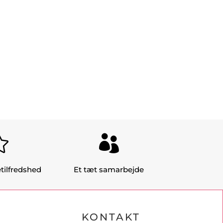
10.000,- (Basis hjemmeside)


tilfredshed
Et tæt samarbejde
KONTAKT