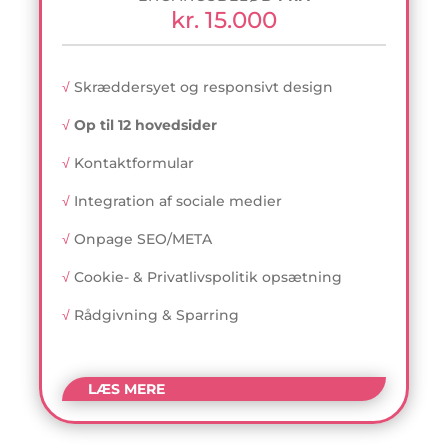
kr. 15.000
√
Skræddersyet og responsivt design
√
Op til 12 hovedsider
√
Kontaktformular
√
Integration af sociale medier
√
Onpage SEO/META
√
Cookie- & Privatlivspolitik opsætning
√
Rådgivning & Sparring
LÆS MERE