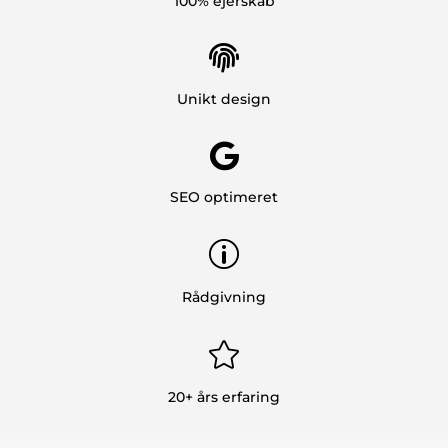
100% ejerskab

Unikt design

SEO optimeret
p
Rådgivning

20+ års erfaring