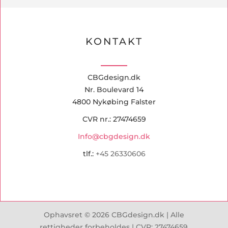
KONTAKT
CBGdesign.dk
Nr. Boulevard 14
4800 Nykøbing Falster
CVR nr.: 27474659
Info@cbgdesign.dk
tlf.:
+45 26330606
Ophavsret © 2026 CBGdesign.dk | Alle
rettigheder forbeholdes | CVR:
27474659