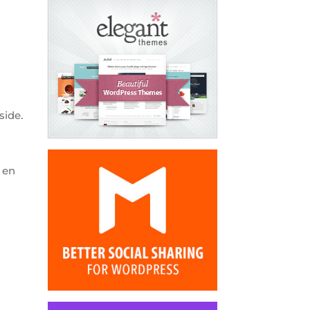
side.
 en