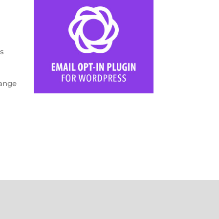
ts
mange