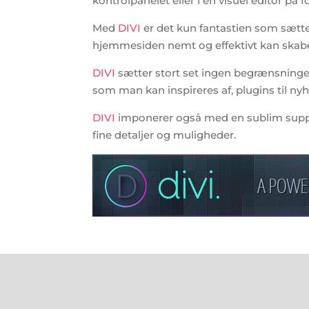
kontrolpanelet eller i en visuel editor på f
Med
DIVI
er det kun fantastien som sætter
hjemmesiden nemt og effektivt kan skab
DIVI
sætter stort set ingen begrænsninger.
som man kan inspireres af, plugins til ny
DIVI
imponerer også med en sublim support
fine detaljer og muligheder.