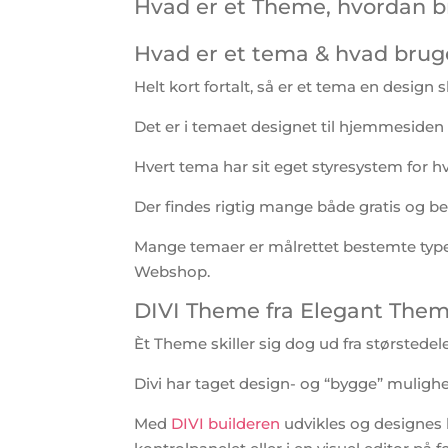
Hvad er et Theme, hvordan b
Hvad er et tema & hvad bruge
Helt kort fortalt, så er et tema en desig
Det er i temaet designet til hjemmesiden
Hvert tema har sit eget styresystem for h
Der findes rigtig mange både gratis og be
Mange temaer er målrettet bestemte typer
Webshop.
DIVI Theme fra Elegant The
Èt Theme skiller sig dog ud fra størstede
Divi har taget design- og “bygge” mulighed
Med
DIVI builderen
udvikles og designes 