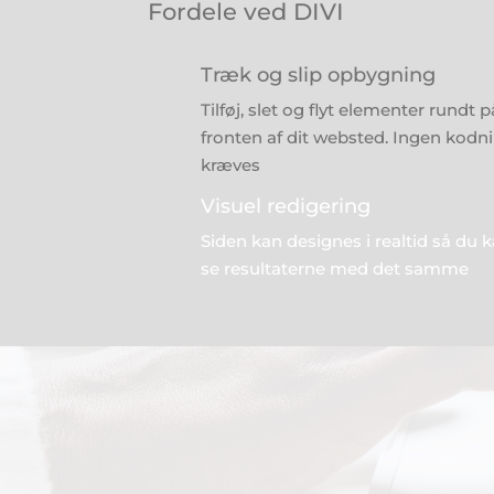
Fordele ved DIVI
Træk og slip opbygning
Tilføj, slet og flyt elementer rundt p
fronten af dit websted.
Ingen kodn
kræves
Visuel redigering
Siden kan designes i realtid så du 
se resultaterne med det samme